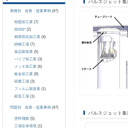
パルスジェット集
業種別 改善・提案事例
(47)
樹脂加工業
(7)
焼却炉
(2)
精密部品加工業
(4)
鋳物工場
(7)
食品製造業
(5)
パイプ加工業
(3)
メッキ加工業
(6)
板金加工業
(8)
研磨工場
(3)
フィルム製造業
(1)
鍛造工場
(1)
問題別 改善・提案事例
(47)
パルスジェット集
塗料飛散
(5)
工場全体環境
(1)