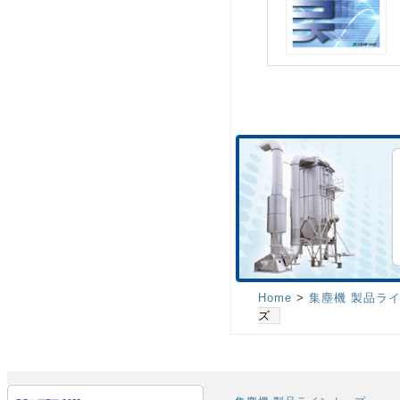
Home
>
集塵機 製品ラ
ズ