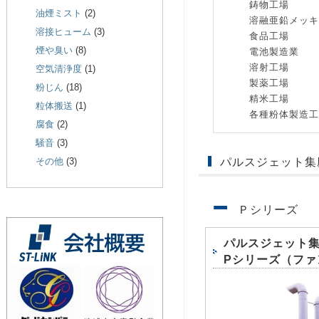
鋳物工場
油煙ミスト
(2)
溶融亜鉛メッキ
溶接ヒューム
(3)
食品工場
煙や臭い
(8)
電池製造業
溶射工場
空気清浄度
(1)
製薬工場
粉じん
(18)
精米工場
粒体搬送
(1)
各種粉体製造工
腐食
(2)
騒音
(3)
パルスジェット集
その他
(3)
Ｐシリーズ
パルスジェット
Pシリーズ（ファ