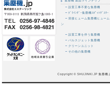
集塵機 製品ラインナップ
設置工事不要な集塵機
ｸﾞﾗｲﾝﾀﾞｰ集塵機ｽﾎﾟｯﾄﾀﾞｽﾀｰ
溶接ヒューム集塵機ヒューム
ン
設置工事を伴う集塵機
パルスジェット集塵機
クリーンユニット
その他の集塵機
Copyright © SHUJINKI.JP
集塵機.