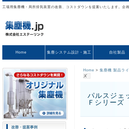
工場用集塵機・局所排気装置の改善、コストダウンを提案いたします。企
Home
集塵システム設計・施工
自社製品
Home
>
集塵機 製品ラ
ズ
パルスジェ
Ｆシリーズ
改善・提案事例