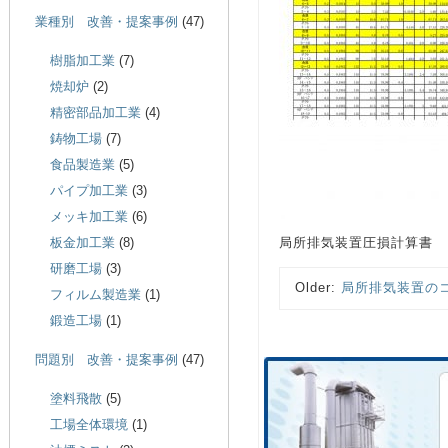
業種別 改善・提案事例
(47)
樹脂加工業
(7)
焼却炉
(2)
精密部品加工業
(4)
鋳物工場
(7)
食品製造業
(5)
パイプ加工業
(3)
メッキ加工業
(6)
板金加工業
(8)
局所排気装置圧損計算書
研磨工場
(3)
Older:
局所排気装置の
フィルム製造業
(1)
鍛造工場
(1)
問題別 改善・提案事例
(47)
塗料飛散
(5)
工場全体環境
(1)