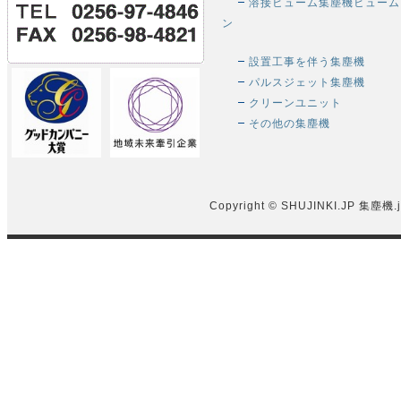
溶接ヒューム集塵機ヒューム
ン
設置工事を伴う集塵機
パルスジェット集塵機
クリーンユニット
その他の集塵機
Copyright © SHUJINKI.JP
集塵機.