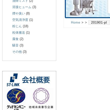
油煙ミスト
(2)
溶接ヒューム
(3)
煙や臭い
(8)
空気清浄度
(1)
Home
> >
201901-pl
粉じん
(18)
粒体搬送
(1)
腐食
(2)
騒音
(3)
その他
(3)