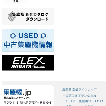
集塵機 製品ラインナップ
設置工事不要な集塵機
ｸﾞﾗｲﾝﾀﾞｰ集塵機ｽﾎﾟｯﾄﾀﾞｽﾀｰ