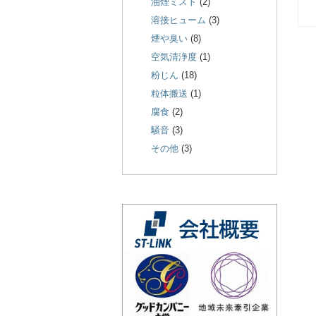
油煙ミスト
(2)
溶接ヒューム
(3)
煙や臭い
(8)
空気清浄度
(1)
粉じん
(18)
粒体搬送
(1)
腐食
(2)
騒音
(3)
その他
(3)