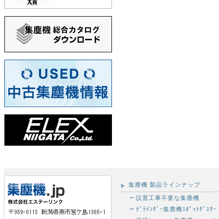
集塵機 製品ラインナップ
設置工事不要な集塵機
ｸﾞﾗｲﾝﾀﾞｰ集塵機ｽﾎﾟｯﾄﾀﾞｽﾀｰ