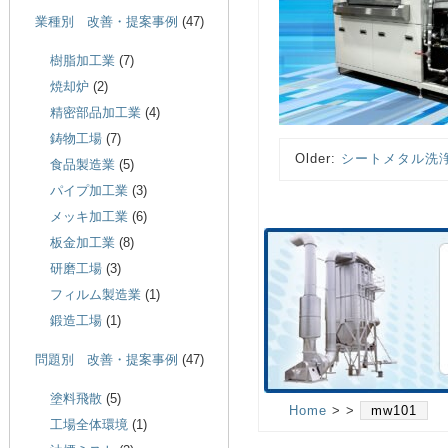
業種別 改善・提案事例
(47)
樹脂加工業
(7)
焼却炉
(2)
精密部品加工業
(4)
鋳物工場
(7)
Older:
シートメタル洗
食品製造業
(5)
パイプ加工業
(3)
メッキ加工業
(6)
板金加工業
(8)
研磨工場
(3)
フィルム製造業
(1)
鍛造工場
(1)
問題別 改善・提案事例
(47)
塗料飛散
(5)
Home
> >
mw101
工場全体環境
(1)