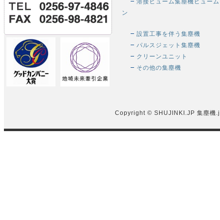
溶接ヒューム集塵機ヒューム
ン
設置工事を伴う集塵機
パルスジェット集塵機
クリーンユニット
その他の集塵機
Copyright © SHUJINKI.JP
集塵機.