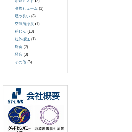
油煙ミスト
(2)
溶接ヒューム
(3)
煙や臭い
(8)
空気清浄度
(1)
粉じん
(18)
粒体搬送
(1)
腐食
(2)
騒音
(3)
その他
(3)