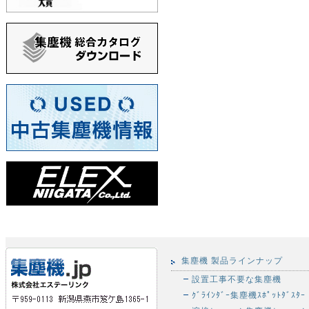
集塵機 製品ラインナップ
設置工事不要な集塵機
ｸﾞﾗｲﾝﾀﾞｰ集塵機ｽﾎﾟｯﾄﾀﾞｽﾀｰ