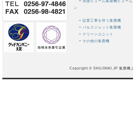
溶接ヒューム集塵機ヒューム
ン
設置工事を伴う集塵機
パルスジェット集塵機
クリーンユニット
その他の集塵機
Copyright © SHUJINKI.JP
集塵機.