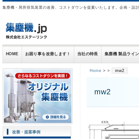
集塵機・局所排気装置の改善、コストダウンを提案いたします。企画・設
HOME
お困り事を改善します！
当社の特長
集塵機 製品ライ
Home
> >
mw2
mw2
改善・提案事例