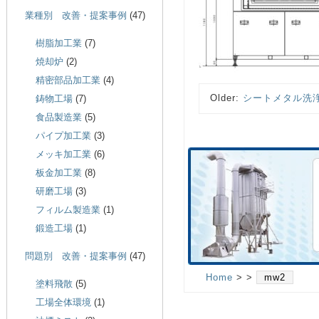
業種別 改善・提案事例
(47)
樹脂加工業
(7)
焼却炉
(2)
精密部品加工業
(4)
Older:
シートメタル洗
鋳物工場
(7)
食品製造業
(5)
パイプ加工業
(3)
メッキ加工業
(6)
板金加工業
(8)
研磨工場
(3)
フィルム製造業
(1)
鍛造工場
(1)
問題別 改善・提案事例
(47)
Home
> >
mw2
塗料飛散
(5)
工場全体環境
(1)