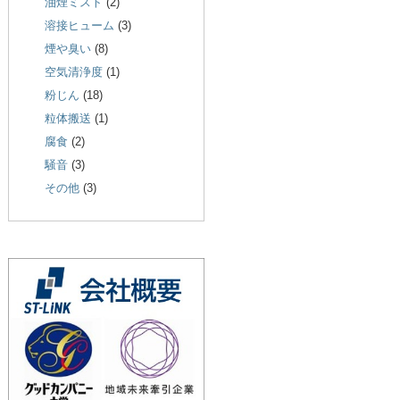
油煙ミスト
(2)
溶接ヒューム
(3)
煙や臭い
(8)
空気清浄度
(1)
粉じん
(18)
粒体搬送
(1)
腐食
(2)
騒音
(3)
その他
(3)