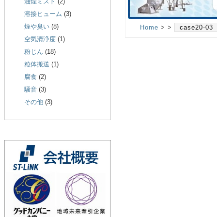
油煙ミスト
(2)
溶接ヒューム
(3)
煙や臭い
(8)
Home
> >
case20-03
空気清浄度
(1)
粉じん
(18)
粒体搬送
(1)
腐食
(2)
騒音
(3)
その他
(3)