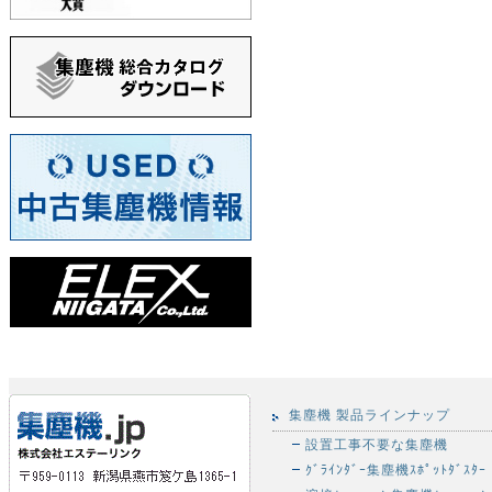
集塵機 製品ラインナップ
設置工事不要な集塵機
ｸﾞﾗｲﾝﾀﾞｰ集塵機ｽﾎﾟｯﾄﾀﾞｽﾀｰ