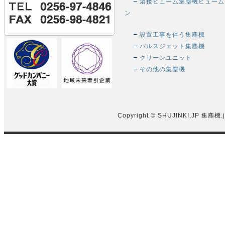
溶接ヒューム集塵機ヒューム
ン
設置工事を伴う集塵機
パルスジェット集塵機
クリーンユニット
その他の集塵機
Copyright © SHUJINKI.JP
集塵機.