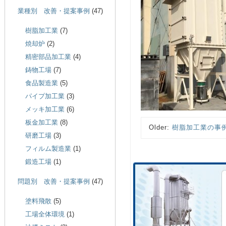
業種別 改善・提案事例
(47)
樹脂加工業
(7)
焼却炉
(2)
精密部品加工業
(4)
鋳物工場
(7)
食品製造業
(5)
パイプ加工業
(3)
メッキ加工業
(6)
板金加工業
(8)
Older:
樹脂加工業の事
研磨工場
(3)
フィルム製造業
(1)
鍛造工場
(1)
問題別 改善・提案事例
(47)
塗料飛散
(5)
工場全体環境
(1)