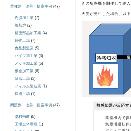
きの集塵機を制作して納入
業種別 改善・提案事例
(47)
火災が発生した場合、以下
樹脂加工業
(7)
焼却炉
(2)
精密部品加工業
(4)
鋳物工場
(7)
食品製造業
(5)
パイプ加工業
(3)
メッキ加工業
(6)
板金加工業
(8)
研磨工場
(3)
フィルム製造業
(1)
鍛造工場
(1)
問題別 改善・提案事例
(47)
熱感知器が反応す
塗料飛散
(5)
集塵機内で炭
工場全体環境
(1)
集塵機運転停
ダクトに設け