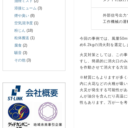
油煙ミスト
(2)
溶接ヒューム
(3)
外部信号出力
煙や臭い
(8)
工作機械の運
空気清浄度
(1)
粉じん
(18)
粒体搬送
(1)
今回の事例では、風量50m
め6.2kgの消火剤を選定
腐食
(2)
騒音
(3)
火災対策としては、この事
その他
(3)
すし、簡易的に消火口のみ
を作動させて消火する方法
※材質にもよりますが多く
内に火花などの火種が吸い
火災が発生する可能性があ
んが油分を含んだり高温に
性もあります。万が一を考