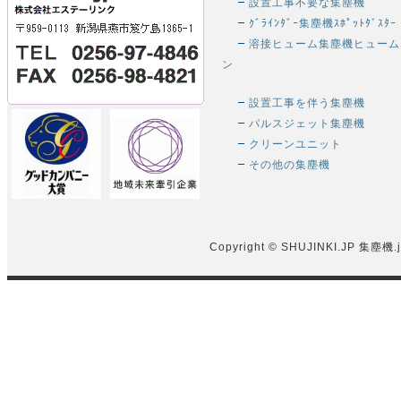
設置工事不要な集塵機
ｸﾞﾗｲﾝﾀﾞｰ集塵機ｽﾎﾟｯﾄﾀﾞｽﾀｰ
溶接ヒューム集塵機ヒューム
ン
設置工事を伴う集塵機
パルスジェット集塵機
クリーンユニット
その他の集塵機
Copyright © SHUJINKI.JP
集塵機.