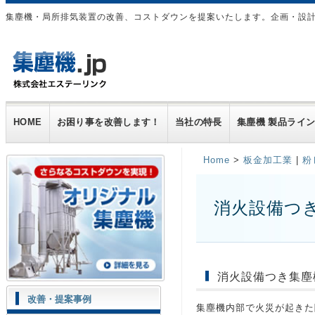
集塵機・局所排気装置の改善、コストダウンを提案いたします。企画・設
HOME
お困り事を改善します！
当社の特長
集塵機 製品ライ
Home
>
板金加工業
|
粉
消火設備つ
消火設備つき集塵
改善・提案事例
集塵機内部で火災が起きた