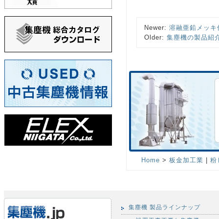
Newer:
溶融亜鉛メッキ
Older:
集塵機の製品紹
Home
>
板金加工業
|
粉
集塵機 製品ラインナップ