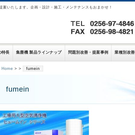
提案いたします。企画・設計・施工・メンテナンスもおまかせ！
の特長
集塵機 製品ラインナップ
問題別改善・提案事例
業種別改善
Home
> >
fumein
fumein