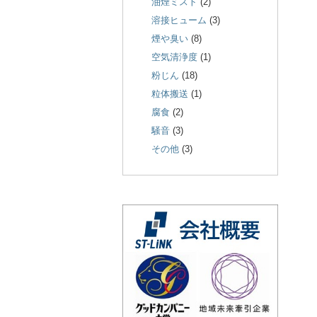
油煙ミスト
(2)
溶接ヒューム
(3)
煙や臭い
(8)
空気清浄度
(1)
粉じん
(18)
粒体搬送
(1)
腐食
(2)
騒音
(3)
その他
(3)