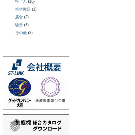
粉じん
(18)
粒体搬送
(1)
腐食
(2)
騒音
(3)
その他
(3)