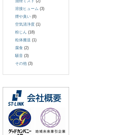
油煙ミスト
(2)
溶接ヒューム
(3)
煙や臭い
(8)
空気清浄度
(1)
粉じん
(18)
粒体搬送
(1)
腐食
(2)
騒音
(3)
その他
(3)