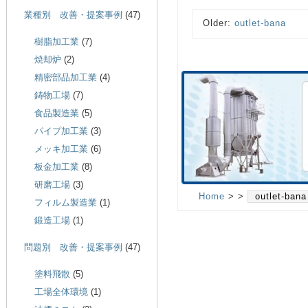
業種別 改善・提案事例
(47)
Older:
outlet-bana
樹脂加工業
(7)
焼却炉
(2)
精密部品加工業
(4)
鋳物工場
(7)
食品製造業
(5)
パイプ加工業
(3)
メッキ加工業
(6)
板金加工業
(8)
研磨工場
(3)
Home
> >
outlet-bana
フィルム製造業
(1)
鍛造工場
(1)
問題別 改善・提案事例
(47)
塗料飛散
(5)
工場全体環境
(1)