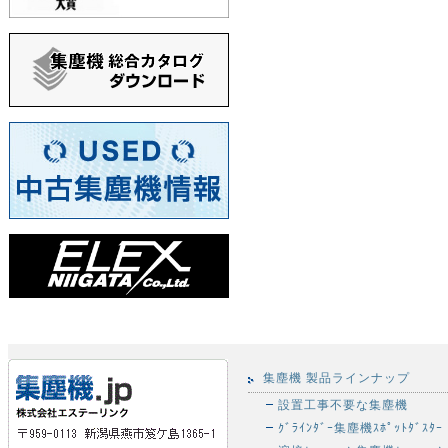
集塵機 製品ラインナップ
設置工事不要な集塵機
ｸﾞﾗｲﾝﾀﾞｰ集塵機ｽﾎﾟｯﾄﾀﾞｽﾀｰ