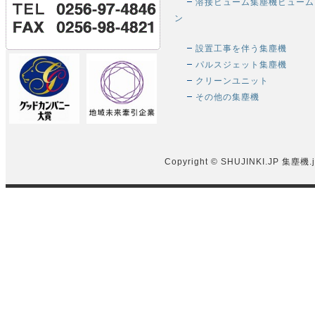
溶接ヒューム集塵機ヒューム
ン
設置工事を伴う集塵機
パルスジェット集塵機
クリーンユニット
その他の集塵機
Copyright © SHUJINKI.JP
集塵機.