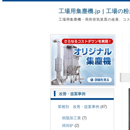
工場用集塵機.jp | 工場
工場用集塵機・局所排気装置の改善、コ
改善・提案事例
業種別 改善・提案事例
(47)
樹脂加工業
(7)
焼却炉
(2)