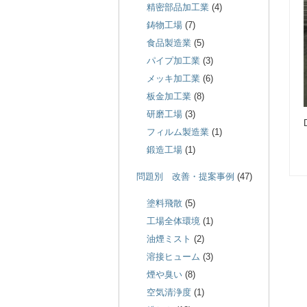
精密部品加工業
(4)
鋳物工場
(7)
食品製造業
(5)
パイプ加工業
(3)
メッキ加工業
(6)
板金加工業
(8)
研磨工場
(3)
フィルム製造業
(1)
鍛造工場
(1)
問題別 改善・提案事例
(47)
塗料飛散
(5)
工場全体環境
(1)
油煙ミスト
(2)
溶接ヒューム
(3)
煙や臭い
(8)
空気清浄度
(1)