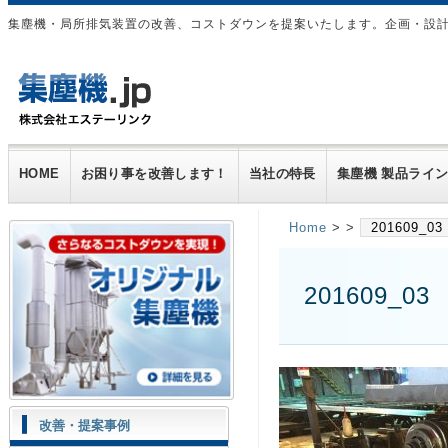
集塵機・局所排気装置の改善、コストダウンを提案いたします。企画・設
HOME
お困り事を改善します！
当社の特長
集塵機 製品ライ
Home
> >
201609_03
201609_03
改善・提案事例