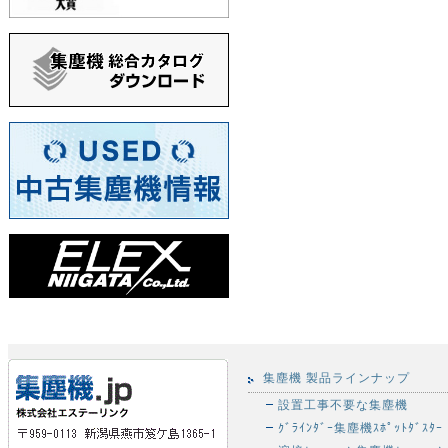
集塵機 製品ラインナップ
設置工事不要な集塵機
ｸﾞﾗｲﾝﾀﾞｰ集塵機ｽﾎﾟｯﾄﾀﾞｽﾀｰ