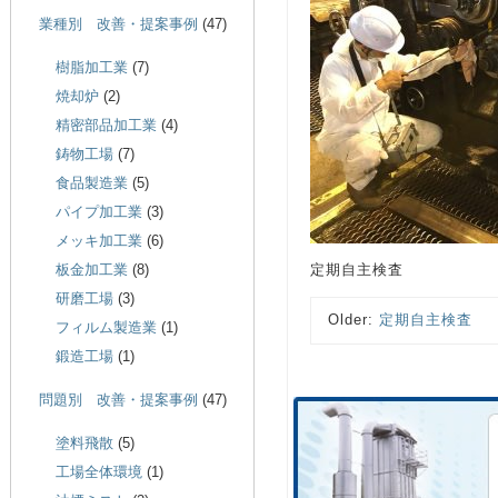
業種別 改善・提案事例
(47)
樹脂加工業
(7)
焼却炉
(2)
精密部品加工業
(4)
鋳物工場
(7)
食品製造業
(5)
パイプ加工業
(3)
メッキ加工業
(6)
板金加工業
(8)
定期自主検査
研磨工場
(3)
Older:
定期自主検査
フィルム製造業
(1)
鍛造工場
(1)
問題別 改善・提案事例
(47)
塗料飛散
(5)
工場全体環境
(1)