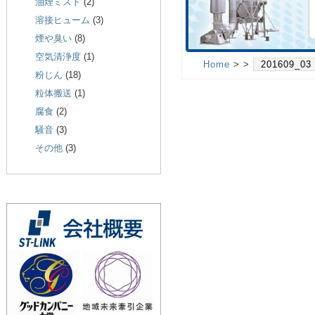
油煙ミスト
(2)
溶接ヒューム
(3)
煙や臭い
(8)
空気清浄度
(1)
Home
> >
201609_03
粉じん
(18)
粒体搬送
(1)
腐食
(2)
騒音
(3)
その他
(3)