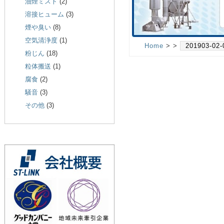
油煙ミスト
(2)
溶接ヒューム
(3)
煙や臭い
(8)
空気清浄度
(1)
Home
> >
201903-02-
粉じん
(18)
粒体搬送
(1)
腐食
(2)
騒音
(3)
その他
(3)