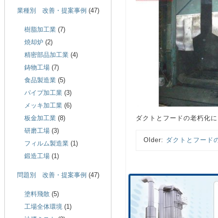
業種別 改善・提案事例
(47)
樹脂加工業
(7)
焼却炉
(2)
精密部品加工業
(4)
鋳物工場
(7)
食品製造業
(5)
パイプ加工業
(3)
メッキ加工業
(6)
板金加工業
(8)
ダクトとフードの老朽化に
研磨工場
(3)
Older:
ダクトとフード
フィルム製造業
(1)
鍛造工場
(1)
問題別 改善・提案事例
(47)
塗料飛散
(5)
工場全体環境
(1)