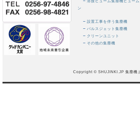
溶接ヒューム集塵機ヒューム
ン
設置工事を伴う集塵機
パルスジェット集塵機
クリーンユニット
その他の集塵機
Copyright © SHUJINKI.JP
集塵機.