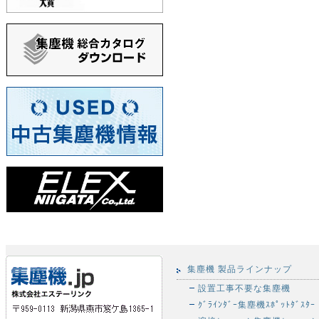
集塵機 製品ラインナップ
設置工事不要な集塵機
ｸﾞﾗｲﾝﾀﾞｰ集塵機ｽﾎﾟｯﾄﾀﾞｽﾀｰ